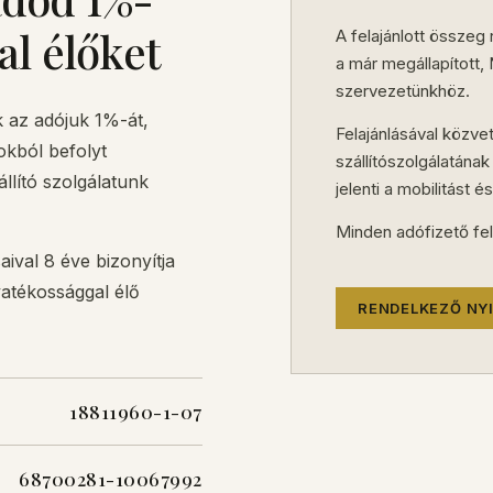
al élőket
A felajánlott összeg
a már megállapított,
szervezetünkhöz.
k az adójuk 1%-át,
Felajánlásával közve
okból befolyt
szállítószolgálatána
llító szolgálatunk
jelenti a mobilitást é
Minden adófizető fel
aival 8 éve bizonyítja
yatékossággal élő
RENDELKEZŐ NY
18811960-1-07
68700281-10067992