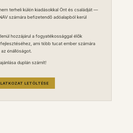
 nem terheli külön kiadásokkal Önt és családját —
 NAV számára befizetendő adóalapból kerül
tlenül hozzájárul a fogyatékossággal élők
k fejlesztéséhez, ami több tucat ember számára
s az önállóságot.
ajánlása duplán számít!
ILATKOZAT LETÖLTÉSE