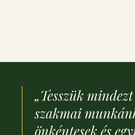
„Tesszük mindezt 
szakmai munkánk
önkéntesek és eg