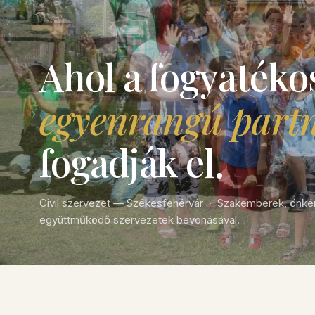
Ahol a fogyatéko
egyenrangú part
fogadják el.
Civil szervezet — Székesfehérvár · Szakemberek, önké
együttműködő szervezetek bevonásával.