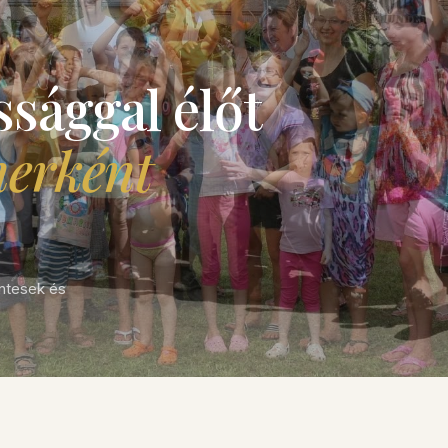
ssággal élőt
nerként
ntesek és