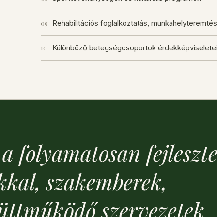
Rehabilitációs foglalkoztatás, munkahelyteremtés
09
Különböző betegségcsoportok érdekképviseletei
10
a folyamatosan fejleszte
kal, szakemberek,
yüttműködő szervezetek