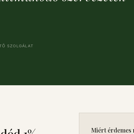
ÍTŐ SZOLGÁLAT
adód 1%-
Miért érdemes 