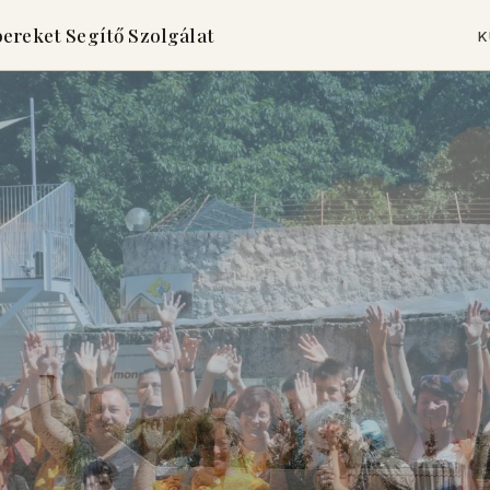
ereket Segítő Szolgálat
K