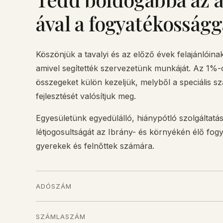
ával a fogyatékosságg
Köszönjük a tavalyi és az előző évek felajánlóina
amivel segítették szervezetünk munkáját. Az 1%-
összegeket külön kezeljük, melyből a speciális szá
fejlesztését valósítjuk meg.
Egyesületünk egyedülálló, hiánypótló szolgáltatás
létjogosultságát az Ibrány- és környékén élő fog
gyerekek és felnőttek számára.
ADÓSZÁM
SZÁMLASZÁM