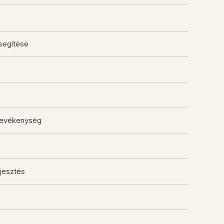
segítése
 tevékenység
rjesztés