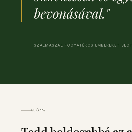
bevonásával."
SZALMASZÁL FOGYATÉKOS EMBEREKET SEG
ADÓ 1%
Tedd boldogabbá az 