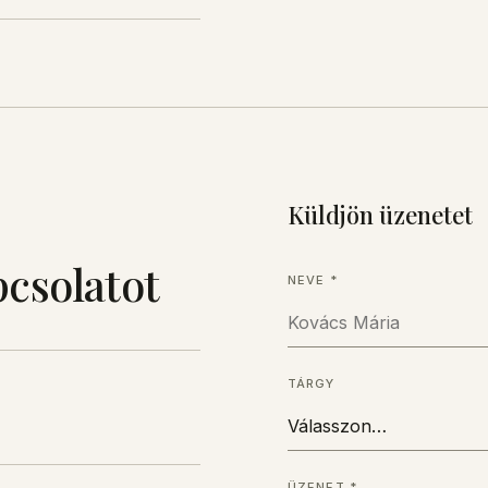
Küldjön üzenetet
pcsolatot
NEVE
*
TÁRGY
ÜZENET
*