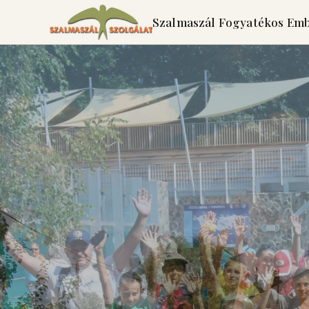
Szalmaszál Fogyatékos Emb