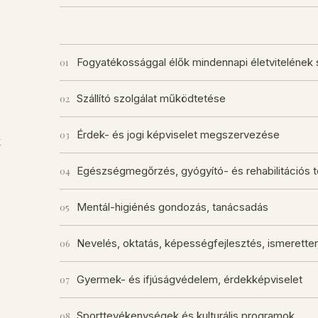
Fogyatékossággal élők mindennapi életvitelének 
01
Szállító szolgálat működtetése
02
Érdek- és jogi képviselet megszervezése
03
k
Egészségmegőrzés, gyógyító- és rehabilitációs
04
Mentál-higiénés gondozás, tanácsadás
05
Nevelés, oktatás, képességfejlesztés, ismerette
06
Gyermek- és ifjúságvédelem, érdekképviselet
07
Sporttevékenységek és kulturális programok
08